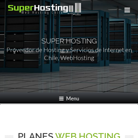
SUPER HOSTING
Proveedor de Hosting y Servicios de Internet en
Chile, WebHosting
Menu
Info de pago
PLANES
WEB HOSTING
Aviso de pago