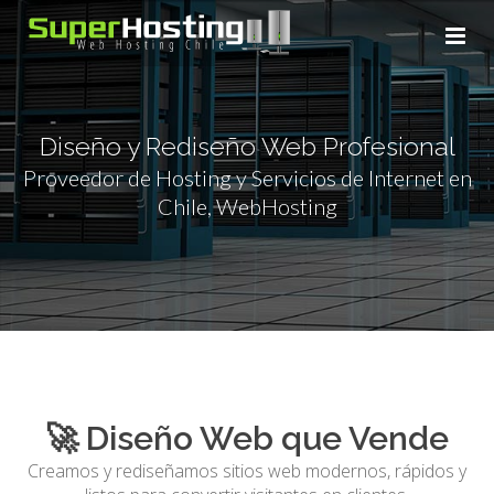
Diseño y Rediseño Web Profesional
Proveedor de Hosting y Servicios de Internet en
Chile, WebHosting
Info de pago
🚀 Diseño Web que Vende
Aviso de pago
Creamos y rediseñamos sitios web modernos, rápidos y